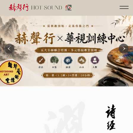
跳
到
主
要
內
容
區